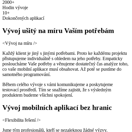
2000+
Hodin vývoje
10+
Dokončených aplikací
Vývoj
ušitý
na míru
Vaším potřebám
<Vývoj na míru />
Každý klient je jiný s jinými potřebami. Proto ke každému projektu 
přistupujeme individuálně s ohledem na jeho potřeby. Empaticky 
posloucháme Vaše potřeby a věnujeme dostatečný čas analýze toho, 
co vaše mobilní aplikace musí obsahovat. Až poté se pustíme do 
samotného programování.
Během celého vývoje s vámi komunikujeme a poskytujeme 
testovací prostředí. Tím se snažíme zajistit, že s výsledným 
produktem budeme všichni spokojení.
Vývoj mobilních aplikací
bez hranic
<Flexibilita řešení />
Jsme tým profesionálů, kteří se nezaleknou žádné výzvy. 