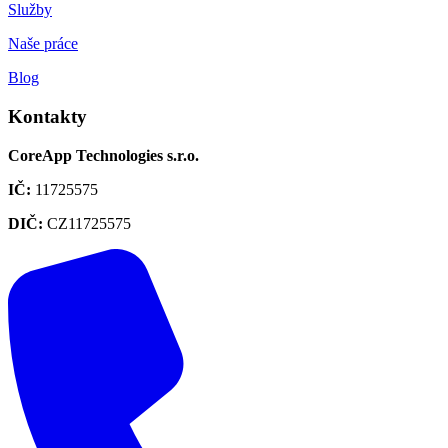
Služby
Naše práce
Blog
Kontakty
CoreApp Technologies s.r.o.
IČ
:
11725575
DIČ
:
CZ11725575