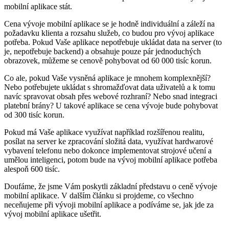
mobilní aplikace stát.
Cena vývoje mobilní aplikace se je hodně individuální a záleží na
požadavku klienta a rozsahu služeb, co budou pro vývoj aplikace
potřeba. Pokud Vaše aplikace nepotřebuje ukládat data na server (to
je, nepotřebuje backend) a obsahuje pouze pár jednoduchých
obrazovek, můžeme se cenově pohybovat od 60 000 tisíc korun.
Co ale, pokud Vaše vysněná aplikace je mnohem komplexnější?
Nebo potřebujete ukládat s shromažďovat data uživatelů a k tomu
navíc spravovat obsah přes webové rozhraní? Nebo snad integraci
platební brány? U takové aplikace se cena vývoje bude pohybovat
od 300 tisíc korun.
Pokud má Vaše aplikace využívat například rozšířenou realitu,
posílat na server ke zpracování složitá data, využívat hardwarové
vybavení telefonu nebo dokonce implementovat strojové učení a
umělou inteligenci, potom bude na vývoj mobilní aplikace potřeba
alespoň 600 tisíc.
Doufáme, že jsme Vám poskytli základní představu o ceně vývoje
mobilní aplikace. V dalším článku si projdeme, co všechno
neceňujeme při vývoji mobilní aplikace a podíváme se, jak jde za
vývoj mobilní aplikace ušetřit.