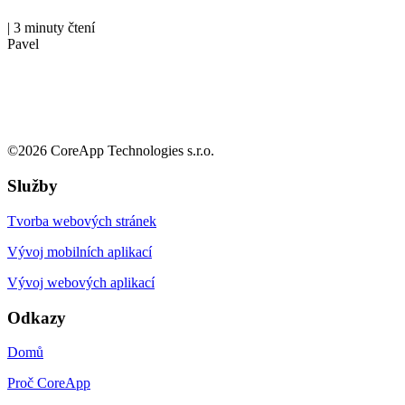
|
3 minuty čtení
Pavel
©
2026
CoreApp Technologies s.r.o.
Služby
Tvorba webových stránek
Vývoj mobilních aplikací
Vývoj webových aplikací
Odkazy
Domů
Proč CoreApp