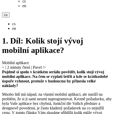
cs
en
cs
cs
en
1. Díl: Kolik stojí vývoj
mobilní aplikace?
Mobilní aplikace
<
| 2 minuty čtení | Pavel />
Pojdmě si spolu v krátkém seriálu povědět, kolik stojí vývoj
mobilní aplikace. Na čem se vyplatí šetřit a kde se krátkodobé
úspoře vyhnout, protože v budoucnu by přinesla velké
náklady?
Mnoho lidí má nápad, na vlastní mobilní aplikaci, ale naráží na
problém, že si ji sami neumí naprogramovat. Kromě požadavku, aby
byla Vaše aplikace bez chybná, funkční dle Vašich představ a
designově povedená, je často kladený požadavek na co nejnižší
cenu. V tomto článku Vám zkusíme přiblížit kolik může vývoj