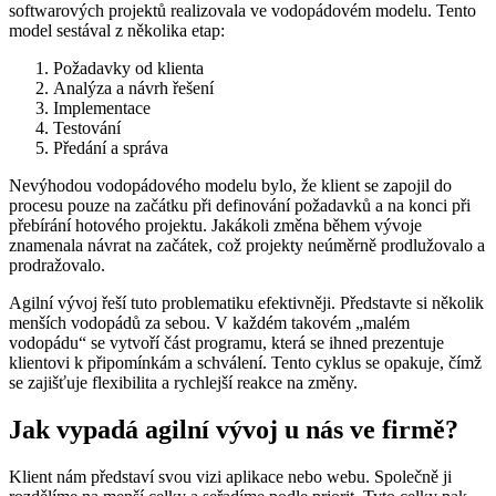
softwarových projektů realizovala ve vodopádovém modelu. Tento
model sestával z několika etap:
Požadavky od klienta
Analýza a návrh řešení
Implementace
Testování
Předání a správa
Nevýhodou vodopádového modelu bylo, že klient se zapojil do
procesu pouze na začátku při definování požadavků a na konci při
přebírání hotového projektu. Jakákoli změna během vývoje
znamenala návrat na začátek, což projekty neúměrně prodlužovalo a
prodražovalo.
Agilní vývoj řeší tuto problematiku efektivněji. Představte si několik
menších vodopádů za sebou. V každém takovém „malém
vodopádu“ se vytvoří část programu, která se ihned prezentuje
klientovi k připomínkám a schválení. Tento cyklus se opakuje, čímž
se zajišťuje flexibilita a rychlejší reakce na změny.
Jak vypadá agilní vývoj u nás ve firmě?
Klient nám představí svou vizi aplikace nebo webu. Společně ji