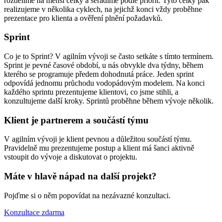
rozdělíme na menší celky a seřadíme podle priorit. Tyto celky pak
realizujeme v několika cyklech, na jejichž konci vždy proběhne
prezentace pro klienta a ověření plnění požadavků.
Sprint
Co je to Sprint? V agilním vývoji se často setkáte s tímto termínem.
Sprint je pevné časové období, u nás obvykle dva týdny, během
kterého se programuje předem dohodnutá práce. Jeden sprint
odpovídá jednomu průchodu vodopádovým modelem. Na konci
každého sprintu prezentujeme klientovi, co jsme stihli, a
konzultujeme další kroky. Sprintů proběhne během vývoje několik.
Klient je partnerem a součástí týmu
V agilním vývoji je klient pevnou a důležitou součástí týmu.
Pravidelně mu prezentujeme postup a klient má šanci aktivně
vstoupit do vývoje a diskutovat o projektu.
Máte v hlavě
nápad
na
další projekt?
Pojďme si o něm popovídat na nezávazné konzultaci.
Konzultace zdarma