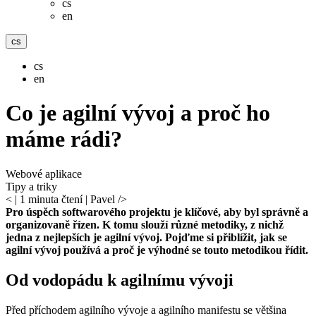
cs
en
cs
cs
en
Co je agilní vývoj a proč ho
máme rádi?
Webové aplikace
Tipy a triky
<
| 1 minuta čtení | Pavel />
Pro úspěch softwarového projektu je klíčové, aby byl správně a
organizovaně řízen. K tomu slouží různé metodiky, z nichž
jedna z nejlepších je agilní vývoj. Pojďme si přiblížit, jak se
agilní vývoj používá a proč je výhodné se touto metodikou řídit.
Od vodopádu k agilnímu vývoji
Před příchodem agilního vývoje a agilního manifestu se většina